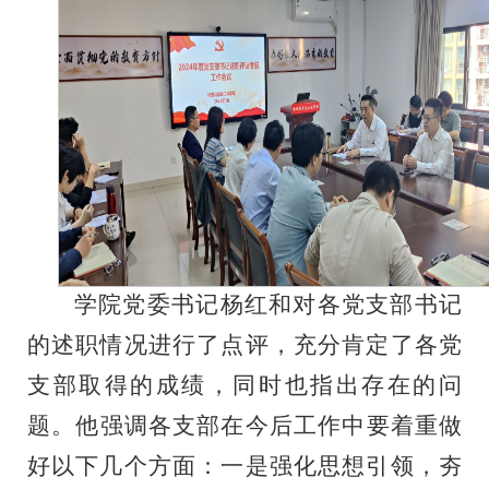
学院党委书记杨红和对各党支部
书记
的述职情况进行了点评
，
充分肯定了
各党
支部
取得的成绩，同时
也
指出存在的
问
题。
他强调各支部在今后工作中要着重做
好以下几个方面：
一是强化思想引领，夯